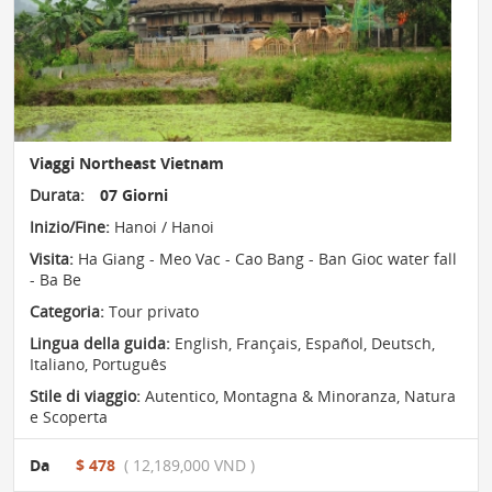
Viaggi Northeast Vietnam
Durata:
07 Giorni
Inizio/Fine:
Hanoi / Hanoi
Visita:
Ha Giang - Meo Vac - Cao Bang - Ban Gioc water fall
- Ba Be
Categoria:
Tour privato
Lingua della guida:
English, Français, Español, Deutsch,
Italiano, Português
Stile di viaggio:
Autentico
,
Montagna & Minoranza
,
Natura
e Scoperta
Da
$ 478
( 12,189,000 VND )