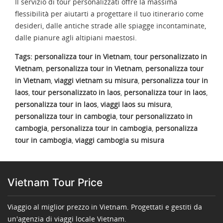
Il servizio di tour personalizzati offre la massima
flessibilità per aiutarti a progettare il tuo itinerario come
desideri, dalle antiche strade alle spiagge incontaminate,
dalle pianure agli altipiani maestosi.
Tags:
personalizza tour in Vietnam
,
tour personalizzato in
Vietnam
,
personalizza tour in Vietnam
,
personalizza tour
in Vietnam
,
viaggi vietnam su misura
,
personalizza tour in
laos
,
tour personalizzato in laos
,
personalizza tour in laos
,
personalizza tour in laos
,
viaggi laos su misura
,
personalizza tour in cambogia
,
tour personalizzato in
cambogia
,
personalizza tour in cambogia
,
personalizza
tour in cambogia
,
viaggi cambogia su misura
Vietnam Tour Price
Viaggio al miglior prezzo in Vietnam. Progettati e gestiti da
un'agenzia di viaggi locale Vietnam.