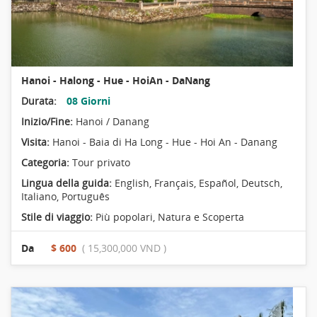
Hanoi - Halong - Hue - HoiAn - DaNang
Durata:
08 Giorni
Inizio/Fine:
Hanoi / Danang
Visita:
Hanoi - Baia di Ha Long - Hue - Hoi An - Danang
Categoria:
Tour privato
Lingua della guida:
English, Français, Español, Deutsch,
Italiano, Português
Stile di viaggio:
Più popolari
,
Natura e Scoperta
Da
$ 600
( 15,300,000 VND )