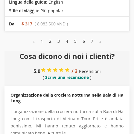
Lingua della guida:
English
Stile di viaggio:
Più popolari
Da
$ 317
( 8,083,500 VND )
«
1
2
3
4
5
6
7
»
Cosa dicono di noi i clienti?
5.0
/ 3
Recensioni
(
Scrivi una recensione
)
Organizzazione della crociera notturna nella Baia di Ha
Long
L'organizzazione della crociera notturna sulla Baia di Ha
Long con il trasporto di Vietnam Tour Price è andata
benissimo. Mi hanno tenuto aggiornato e hanno
comunicato bene. A tutte le...