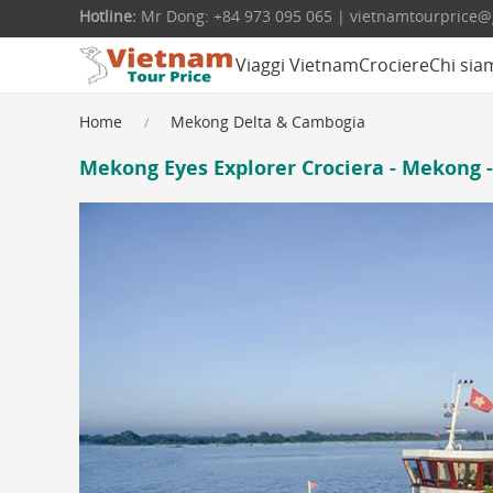
Hotline:
Mr Dong: +84 973 095 065 | vietnamtourprice
Viaggi Vietnam
Crociere
Chi sia
Home
Mekong Delta & Cambogia
Mekong Eyes Explorer Crociera - Mekong 