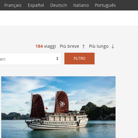
Français
Español
Deutsch
Italiano
Português
184
viaggi
Più breve
Più lungo
FILTRO