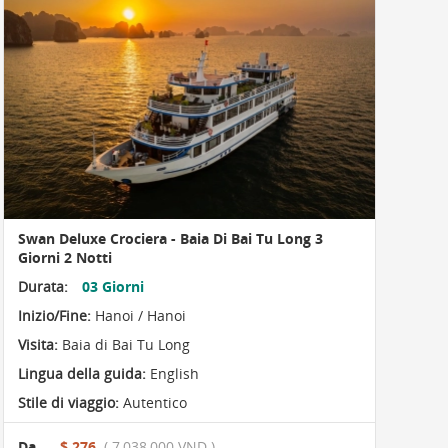
Swan Deluxe Crociera - Baia Di Bai Tu Long 3
Giorni 2 Notti
Durata:
03 Giorni
Inizio/Fine:
Hanoi / Hanoi
Visita:
Baia di Bai Tu Long
Lingua della guida:
English
Stile di viaggio:
Autentico
Da
$ 276
( 7,038,000 VND )