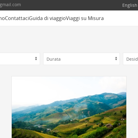
@gmail.com
English
mo
Contattaci
Guida di viaggio
Viaggi su Misura