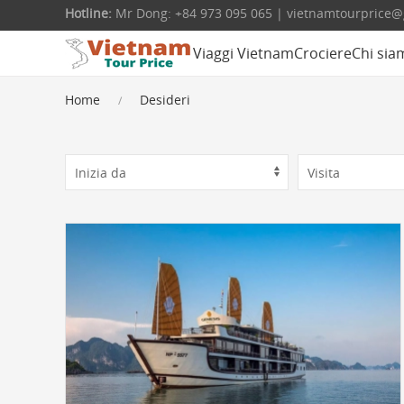
Hotline:
Mr Dong: +84 973 095 065 | vietnamtourprice
Viaggi Vietnam
Crociere
Chi sia
Home
Desideri