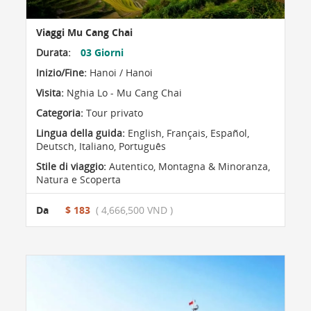
Viaggi Mu Cang Chai
Durata:
03 Giorni
Inizio/Fine:
Hanoi / Hanoi
Visita:
Nghia Lo - Mu Cang Chai
Categoria:
Tour privato
Lingua della guida:
English, Français, Español,
Deutsch, Italiano, Português
Stile di viaggio:
Autentico
,
Montagna & Minoranza
,
Natura e Scoperta
Da
$ 183
( 4,666,500 VND )