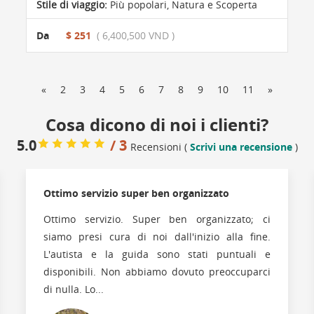
Stile di viaggio:
Più popolari
,
Natura e Scoperta
Da
$ 251
( 6,400,500 VND )
«
2
3
4
5
6
7
8
9
10
11
»
Cosa dicono di noi i clienti?
5.0
/ 3
Recensioni (
Scrivi una recensione
)
Ottimo servizio super ben organizzato
Ottimo servizio. Super ben organizzato; ci
siamo presi cura di noi dall'inizio alla fine.
L'autista e la guida sono stati puntuali e
disponibili. Non abbiamo dovuto preoccuparci
di nulla. Lo...