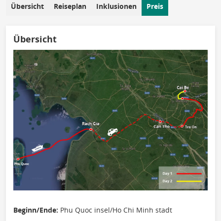
Übersicht
Reiseplan
Inklusionen
Preis
Übersicht
Beginn/Ende:
Phu Quoc insel/Ho Chi Minh stadt