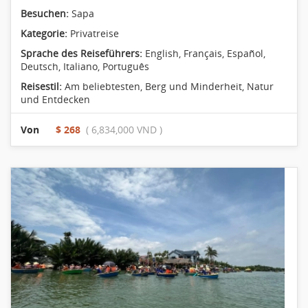
Besuchen:
Sapa
Kategorie:
Privatreise
Sprache des Reiseführers:
English, Français, Español,
Deutsch, Italiano, Português
Reisestil:
Am beliebtesten
,
Berg und Minderheit
,
Natur
und Entdecken
Von
$ 268
( 6,834,000 VND )