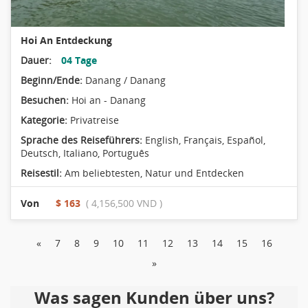
Hoi An Entdeckung
Dauer:
04 Tage
Beginn/Ende:
Danang / Danang
Besuchen:
Hoi an - Danang
Kategorie:
Privatreise
Sprache des Reiseführers:
English, Français, Español,
Deutsch, Italiano, Português
Reisestil:
Am beliebtesten
,
Natur und Entdecken
Von
$ 163
( 4,156,500 VND )
«
7
8
9
10
11
12
13
14
15
16
»
Was sagen Kunden über uns?