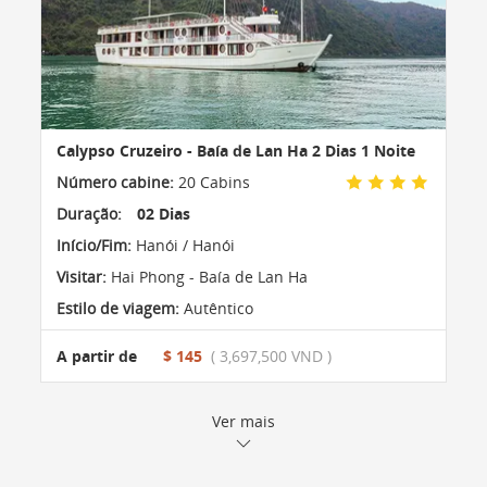
Calypso Cruzeiro - Baía de Lan Ha 2 Dias 1 Noite
Número cabine:
20 Cabins
Duração:
02 Dias
Início/Fim:
Hanói / Hanói
Visitar:
Hai Phong - Baía de Lan Ha
Estilo de viagem:
Autêntico
A partir de
$ 145
( 3,697,500 VND )
Ver mais