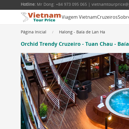
Hotline:
Mr Dong: +84 973 095 065 | vietnamtourprice
Viagem Vietnam
Cruzeiros
Sobr
Página Inicial
Halong - Baía de Lan Ha
Orchid Trendy Cruzeiro - Tuan Chau - Baía