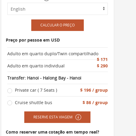
CALCULAR O PREÇO
Preço por pessoa em USD
Adulto em quarto duplo/Twin compartilhado
$ 171
Adulto em quarto individual
$ 290
Transfer: Hanoi - Halong Bay - Hanoi
Private car ( 7 Seats )
$ 196 / group
Cruise shuttle bus
$ 86 / group
RESERVE ESTA VIAGEM
Como reservar uma cotação em tempo real?