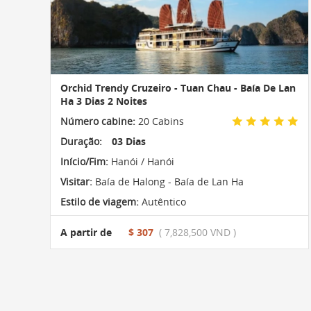
Orchid Trendy Cruzeiro - Tuan Chau - Baía De Lan
Ha 3 Dias 2 Noites
Número cabine:
20 Cabins
Duração:
03 Dias
Início/Fim:
Hanói / Hanói
Visitar:
Baía de Halong - Baía de Lan Ha
Estilo de viagem:
Autêntico
A partir de
$ 307
( 7,828,500 VND )