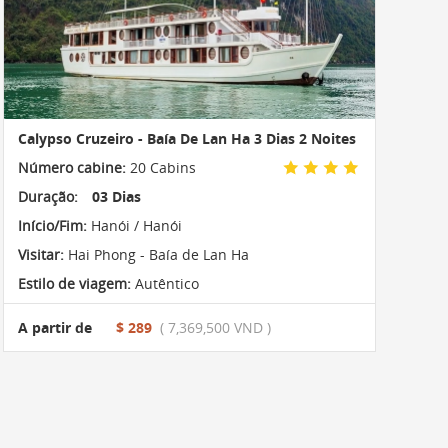
Calypso Cruzeiro - Baía De Lan Ha 3 Dias 2 Noites
Número cabine:
20 Cabins
Duração:
03 Dias
Início/Fim:
Hanói / Hanói
Visitar:
Hai Phong - Baía de Lan Ha
Estilo de viagem:
Autêntico
A partir de
$ 289
( 7,369,500 VND )