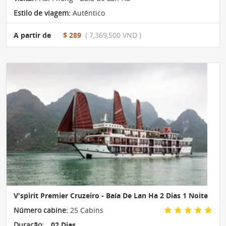
Estilo de viagem:
Autêntico
A partir de
$ 289
( 7,369,500 VND )
V'spirit Premier Cruzeiro - Baía De Lan Ha 2 Dias 1 Noite
Número cabine:
25 Cabins
Duração:
02 Dias