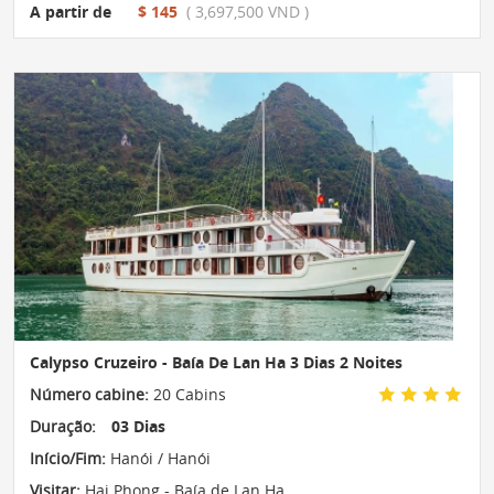
A partir de
$ 145
( 3,697,500 VND )
Calypso Cruzeiro - Baía De Lan Ha 3 Dias 2 Noites
Número cabine:
20 Cabins
Duração:
03 Dias
Início/Fim:
Hanói / Hanói
Visitar:
Hai Phong - Baía de Lan Ha