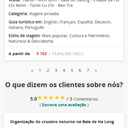
Chi Minh - Túnel Cu Chi - Ben Tre
Categoria:
Viagem privada
Guia turístico em:
English, Français, Español, Deutsch,
Italiano, Português
Estilo de viagem:
Mais popular
,
Cultura e Patrimônio
,
Natureza & Descoberta
A partir de
$ 763
( 19,456,500 VND )
«
1
2
3
4
5
6
7
»
O que dizem os clientes sobre nós?
5.0
/ 3
Comentários
(
Escreva uma avaliação
)
Organização do cruzeiro noturno na Baía de Ha Long