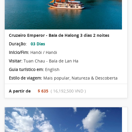
Cruzeiro Emperor - Baía de Halong 3 dias 2 noites
Duração:
03 Dias
Início/Fim:
Hanói / Hanói
Visitar:
Tuan Chau - Baía de Lan Ha
Guia turístico em:
English
Estilo de viagem:
Mais popular
,
Natureza & Descoberta
A partir de
$ 635
( 16,192,500 VND )