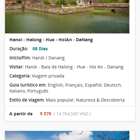
Hanoi - Halong - Hue - HoiAn - DaNang
Duração:
08 Dias
Início/Fim:
Hanói / Danang
Visitar:
Hanói - Baía de Halong - Hue - Hoi An - Danang
Categoria:
Viagem privada
Guia turístico em:
English, Français, Español, Deutsch,
Italiano, Português
Estilo de viagem:
Mais popular
,
Natureza & Descoberta
A partir de
$ 579
( 14,764,500 VND )