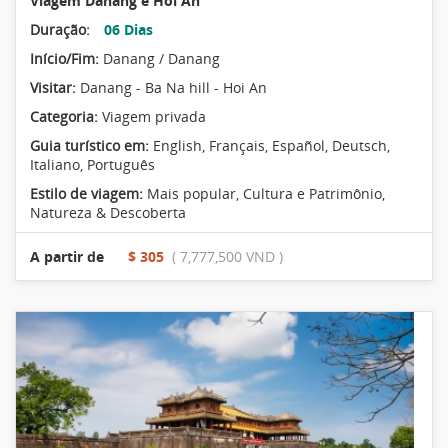
Viagem Danang e Hoi An
Duração:
06 Dias
Início/Fim:
Danang / Danang
Visitar:
Danang - Ba Na hill - Hoi An
Categoria:
Viagem privada
Guia turístico em:
English, Français, Español, Deutsch,
Italiano, Português
Estilo de viagem:
Mais popular
,
Cultura e Patrimônio
,
Natureza & Descoberta
A partir de
$ 305
( 7,777,500 VND )