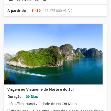
A partir de
$ 450
( 11,475,000 VND )
Viagem ao Vietname do Norte e do Sul
Duração:
09 Dias
Início/Fim:
Hanói / Cidade de Ho Chi Minh
Visitar:
Hanói - Ninh Binh - Baía de Halong - Cidade de Ho