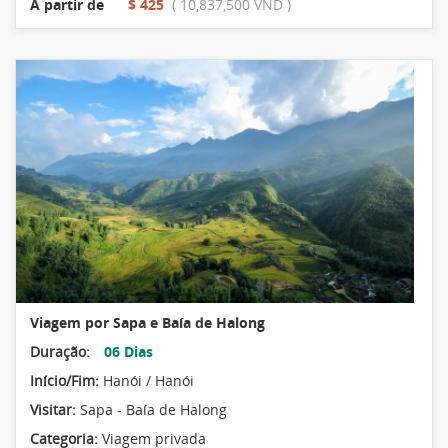
A partir de
$ 425
( 10,837,500 VND )
Viagem por Sapa e Baía de Halong
Duração:
06 Dias
Início/Fim:
Hanói / Hanói
Visitar:
Sapa - Baía de Halong
Categoria:
Viagem privada