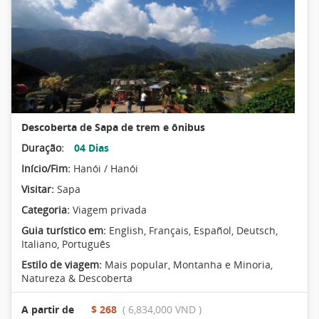
Descoberta de Sapa de trem e ônibus
Duração:
04 Dias
Início/Fim:
Hanói / Hanói
Visitar:
Sapa
Categoria:
Viagem privada
Guia turístico em:
English, Français, Español, Deutsch,
Italiano, Português
Estilo de viagem:
Mais popular
,
Montanha e Minoria
,
Natureza & Descoberta
A partir de
$ 268
( 6,834,000 VND )