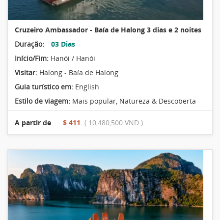
Cruzeiro Ambassador - Baía de Halong 3 dias e 2 noites
Duração:
03 Dias
Início/Fim:
Hanói / Hanói
Visitar:
Halong - Baía de Halong
Guia turístico em:
English
Estilo de viagem:
Mais popular
,
Natureza & Descoberta
A partir de
$ 411
( 10,480,500 VND )