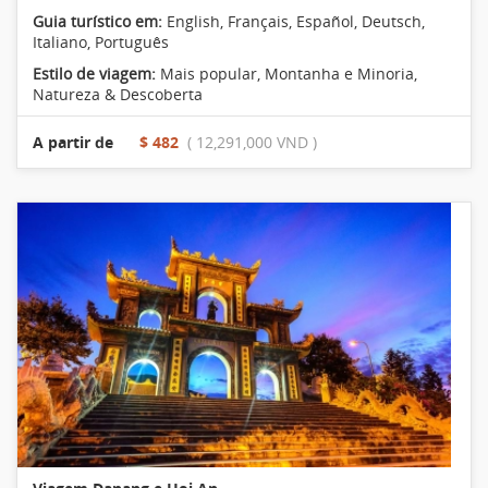
Guia turístico em:
English, Français, Español, Deutsch,
Italiano, Português
Estilo de viagem:
Mais popular
,
Montanha e Minoria
,
Natureza & Descoberta
A partir de
$ 482
( 12,291,000 VND )