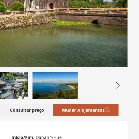
Consultar preço
Mudar Alojamentos
Início/Fim:
Danang/Hue