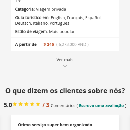
Tre
Categoria:
Viagem privada
Guia turístico em:
English, Français, Español,
Deutsch, Italiano, Português
Estilo de viagem:
Mais popular
A partir de
$ 246
( 6,273,000 VND )
Ver mais
O que dizem os clientes sobre nós?
5.0
/ 3
Comentários (
Escreva uma avaliação
)
Ótimo serviço super bem organizado