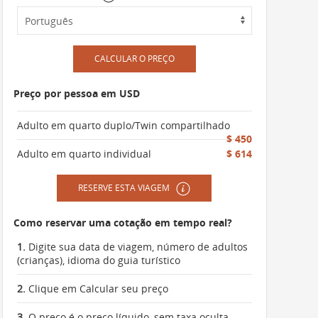
CALCULAR O PREÇO
Preço por pessoa em USD
Adulto em quarto duplo/Twin compartilhado
$ 450
Adulto em quarto individual
$ 614
RESERVE ESTA VIAGEM
Como reservar uma cotação em tempo real?
1.
Digite sua data de viagem, número de adultos
(crianças), idioma do guia turístico
2.
Clique em Calcular seu preço
3.
O preço é o preço líquido, sem taxa oculta