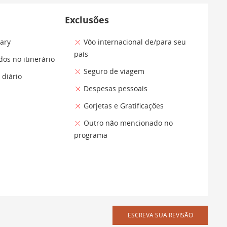
Exclusões
rary
Vôo internacional de/para seu
país
os no itinerário
Seguro de viagem
diário
Despesas pessoais
Gorjetas e Gratificações
Outro não mencionado no
programa
ESCREVA SUA REVISÃO