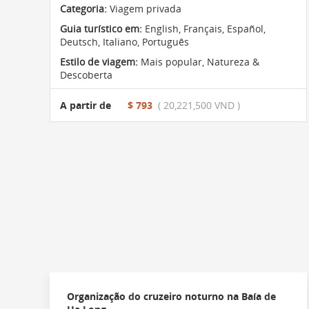
Categoria:
Viagem privada
Guia turístico em:
English, Français, Español,
Deutsch, Italiano, Português
Estilo de viagem:
Mais popular
,
Natureza &
Descoberta
A partir de
$ 793
( 20,221,500 VND )
Organização do cruzeiro noturno na Baía de