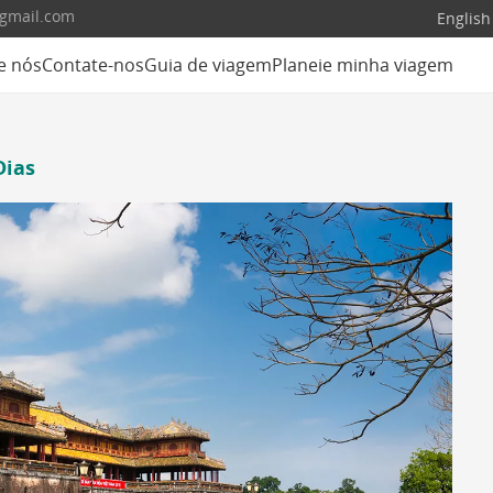
@gmail.com
English
e nós
Contate-nos
Guia de viagem
Planeie minha viagem
Dias