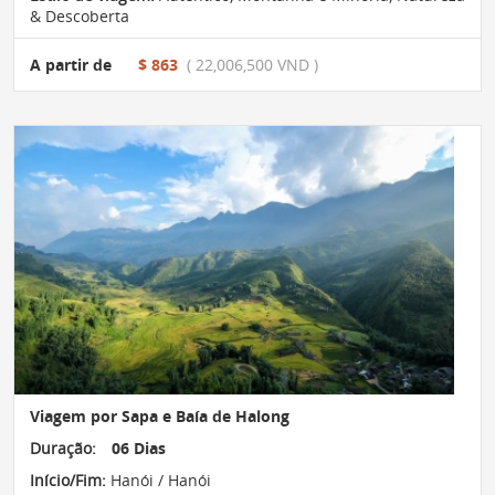
& Descoberta
A partir de
$ 863
( 22,006,500 VND )
Viagem por Sapa e Baía de Halong
Duração:
06 Dias
Início/Fim:
Hanói / Hanói