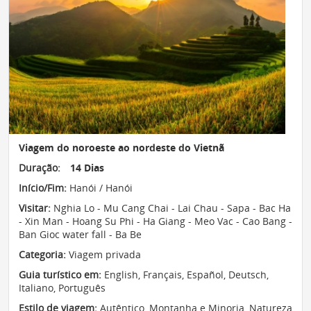
Viagem do noroeste ao nordeste do Vietnã
Duração:
14 Dias
Início/Fim:
Hanói / Hanói
Visitar:
Nghia Lo - Mu Cang Chai - Lai Chau - Sapa - Bac Ha
- Xin Man - Hoang Su Phi - Ha Giang - Meo Vac - Cao Bang -
Ban Gioc water fall - Ba Be
Categoria:
Viagem privada
Guia turístico em:
English, Français, Español, Deutsch,
Italiano, Português
Estilo de viagem:
Autêntico
,
Montanha e Minoria
,
Natureza