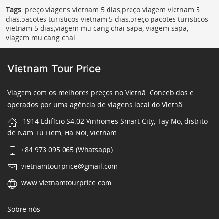
Tags:
preço viagens vietnam 5 dias,preço viagem vietnam 5
dias,pacotes turisticos vietnam 5 dias,preço pacotes turisticos
vietnam 5 dias,viagem mu cang chai sapa, viagem sapa,
viagem mu cang chai
Vietnam Tour Price
Viagem com os melhores preços no Vietnã. Concebidos e
operados por uma agência de viagens local do Vietnã.
1914 Edifício S4.02 Vinhomes Smart City, Tay Mo, distrito
de Nam Tu Liem, Ha Noi, Vietnam.
+84 973 095 065 (Whatsapp)
vietnamtourprice@gmail.com
www.vietnamtourprice.com
Sobre nós