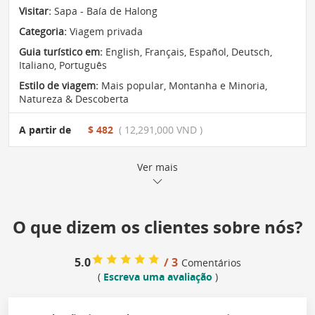
Visitar:
Sapa - Baía de Halong
Categoria:
Viagem privada
Guia turístico em:
English, Français, Español, Deutsch,
Italiano, Português
Estilo de viagem:
Mais popular
,
Montanha e Minoria
,
Natureza & Descoberta
A partir de
$ 482
( 12,291,000 VND )
Ver mais
O que dizem os clientes sobre nós?
5.0
/ 3
Comentários
(
Escreva uma avaliação
)