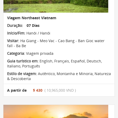
Viagem Northeast Vietnam
Duração:
07 Dias
Início/Fim:
Hanói / Hanói
Visitar:
Ha Giang - Meo Vac - Cao Bang - Ban Gioc water
fall - Ba Be
Categoria:
Viagem privada
Guia turístico em:
English, Français, Español, Deutsch,
Italiano, Português
Estilo de viagem:
Autêntico
,
Montanha e Minoria
,
Natureza
& Descoberta
A partir de
$ 430
( 10,965,000 VND )