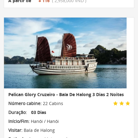
A partir de
$ 116
( 2,958,000 VND )
Pelican Glory Cruzeiro - Baía De Halong 3 Dias 2 Noites
Número cabine:
22 Cabins
Duração:
03 Dias
Início/Fim:
Hanói / Hanói
Visitar:
Baía de Halong