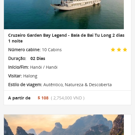
Cruzeiro Garden Bay Legend - Baía de Bai Tu Long 2 dias
1 noite
Número cabine:
10 Cabins
Duração:
02 Dias
Início/Fim:
Hanói / Hanói
Visitar:
Halong
Estilo de viagem:
Autêntico
,
Natureza & Descoberta
A partir de
$ 108
( 2,754,000 VND )