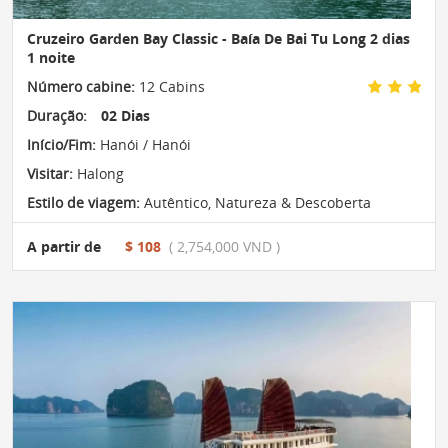
Cruzeiro Garden Bay Classic - Baía De Bai Tu Long 2 dias
1 noite
Número cabine:
12 Cabins
Duração:
02 Dias
Início/Fim:
Hanói / Hanói
Visitar:
Halong
Estilo de viagem:
Autêntico
,
Natureza & Descoberta
A partir de
$ 108
( 2,754,000 VND )