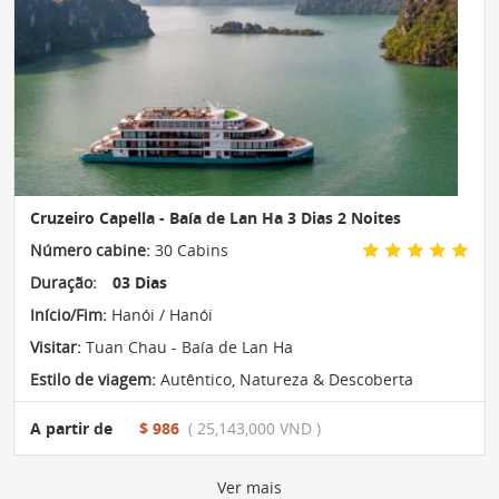
Cruzeiro Capella - Baía de Lan Ha 3 Dias 2 Noites
Número cabine:
30 Cabins
Duração:
03 Dias
Início/Fim:
Hanói / Hanói
Visitar:
Tuan Chau - Baía de Lan Ha
Estilo de viagem:
Autêntico
,
Natureza & Descoberta
A partir de
$ 986
( 25,143,000 VND )
Ver mais