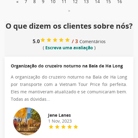
«
7
8
9
10
11
12
13
14
15
16
»
O que dizem os clientes sobre nós?
5.0
/ 3
Comentários
(
Escreva uma avaliação
)
Organização do cruzeiro noturno na Baía de Ha Long
A organização do cruzeiro noturno na Baía de Ha Long
por transporte com a Vietnam Tour Price foi perfeita.
Eles me mantiveram atualizado e se comunicaram bem.
Todas as dúvidas...
Jene Lanes
1 Nov, 2023