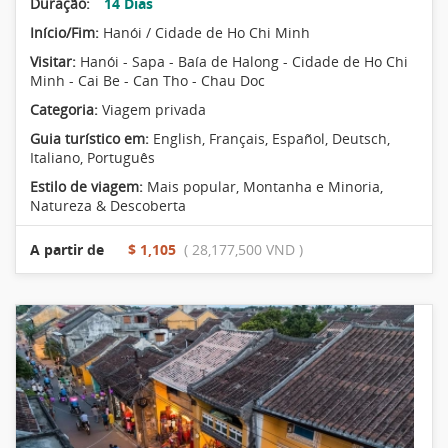
Duração:
14 Dias
Início/Fim:
Hanói / Cidade de Ho Chi Minh
Visitar:
Hanói - Sapa - Baía de Halong - Cidade de Ho Chi
Minh - Cai Be - Can Tho - Chau Doc
Categoria:
Viagem privada
Guia turístico em:
English, Français, Español, Deutsch,
Italiano, Português
Estilo de viagem:
Mais popular
,
Montanha e Minoria
,
Natureza & Descoberta
A partir de
$ 1,105
( 28,177,500 VND )