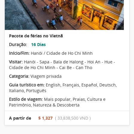
Pacote de férias no Vietnã
Duração:
16 Dias
Início/Fim:
Hanói / Cidade de Ho Chi Minh
Visitar:
Hanói - Sapa - Baía de Halong - Hoi An - Hue -
Cidade de Ho Chi Minh - Cai Be - Can Tho
Categoria:
Viagem privada
Guia turístico em:
English, Français, Español, Deutsch,
Italiano, Português
Estilo de viagem:
Mais popular
,
Praias
,
Cultura e
Patrimônio
,
Natureza & Descoberta
A partir de
$ 1,327
( 33,838,500 VND )