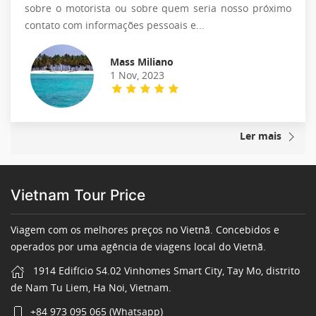
sobre o motorista ou sobre quem seria nosso próximo
contato com informações pessoais e...
Mass Miliano
1 Nov, 2023
Ler mais
Vietnam Tour Price
Viagem com os melhores preços no Vietnã. Concebidos e
operados por uma agência de viagens local do Vietnã.
1914 Edifício S4.02 Vinhomes Smart City, Tay Mo, distrito
de Nam Tu Liem, Ha Noi, Vietnam.
+84 973 095 065 (Whatsapp)