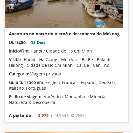
Aventura no norte do Vietnã e descoberta do Mekong
Duração:
13 Dias
Início/Fim:
Hanói / Cidade de Ho Chi Minh
Visitar:
Hanói - Ha Giang - Meo Vac - Ba Be - Baía de
Halong - Cidade de Ho Chi Minh - Cai Be - Can Tho
Categoria:
Viagem privada
Guia turístico em:
English, Français, Español, Deutsch,
Italiano, Português
Estilo de viagem:
Autêntico
,
Montanha e Minoria
,
Natureza & Descoberta
A partir de
$ 979
( 24,964,500 VND )