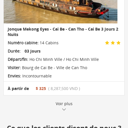
Jonque Mekong Eyes - Cai Be - Can Tho - Cai Be 3 Jours 2
Nuits
Numéro cabine:
14 Cabins
Durée:
03 Jours
Départ/fin:
Ho Chi Minh Ville / Ho Chi Minh Ville
Visiter:
Bourg de Cai Be - Ville de Can Tho
Envies:
Incontournable
À partir de
$ 325
( 8,287,500 VND )
Voir plus
Ce que les clients disent de nous ?