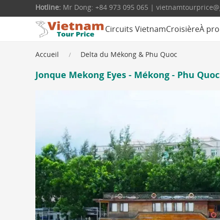
Hotline:
Mr Dong: +84 973 095 065 | vietnamtourprice
Circuits Vietnam
Croisière
À pro
Accueil
Delta du Mékong & Phu Quoc
Jonque Mekong Eyes - Mékong - Phu Quoc 