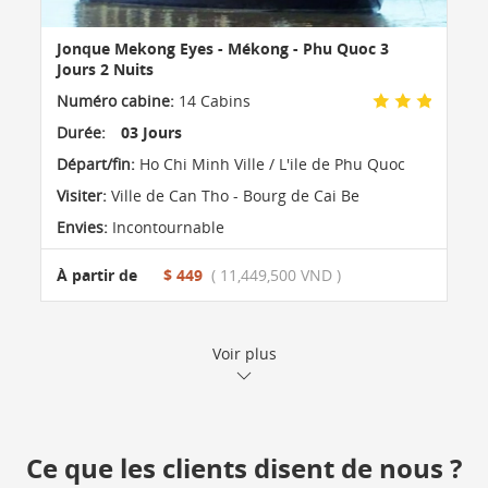
Jonque Mekong Eyes - Mékong - Phu Quoc 3
Jours 2 Nuits
Numéro cabine:
14 Cabins
Durée:
03 Jours
Départ/fin:
Ho Chi Minh Ville / L'ile de Phu Quoc
Visiter:
Ville de Can Tho - Bourg de Cai Be
Envies:
Incontournable
À partir de
$ 449
( 11,449,500 VND )
Voir plus
Ce que les clients disent de nous ?