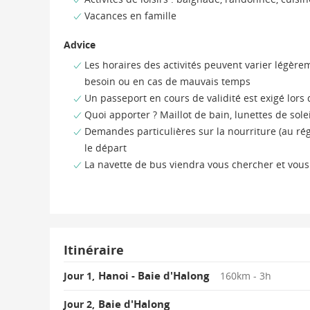
Exploration du paysage marin : grotte Sung Sot (de
Activités de loisirs : baignade, randonnée, cuisi
Vacances en famille
Advice
Les horaires des activités peuvent varier légèr
besoin ou en cas de mauvais temps
Un passeport en cours de validité est exigé lors
Quoi apporter ? Maillot de bain, lunettes de solei
Demandes particulières sur la nourriture (au rég
le départ
La navette de bus viendra vous chercher et vous
Itinéraire
Hanoi - Baie d'Halong
Jour 1,
160km - 3h