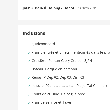
Baie d'Halong
Jour 2,
Baie d'Halong - Hanoi
Jour 3,
160km - 3h
Inclusions
guideonboard
Frais d'entrée et billets mentionnés dans le p
Croisière: Pelican Glory Cruise - 3J2N
Bateau: Barque en bambou
Repas: P.Déj: 02, Déj: 03, Dîn: 03
Leisure: Pêche au calamar, Plage, Tai Chi marti
Cours de cuisine: Halong (à bord)
Frais de service et Taxes