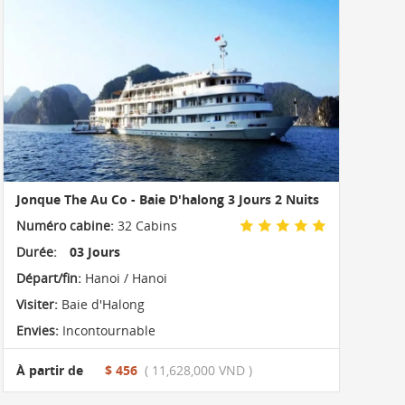
Jonque The Au Co - Baie D'halong 3 Jours 2 Nuits
Numéro cabine:
32 Cabins
Durée:
03 Jours
Départ/fin:
Hanoi / Hanoi
Visiter:
Baie d'Halong
Envies:
Incontournable
À partir de
$ 456
( 11,628,000 VND )