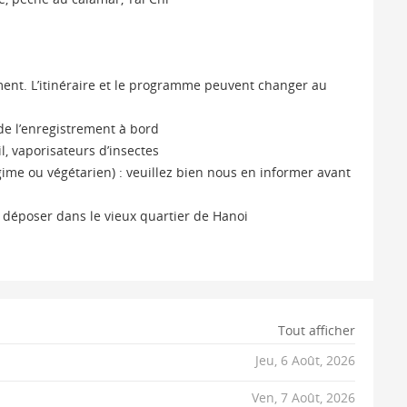
 la Surprise), baie d’Halong, village flottant
ne, pêche au calamar, Tai Chi
ement. L’itinéraire et le programme peuvent changer au
 de l’enregistrement à bord
l, vaporisateurs d’insectes
ime ou végétarien) : veuillez bien nous en informer avant
 déposer dans le vieux quartier de Hanoi
Tout afficher
Jeu, 6 Août, 2026