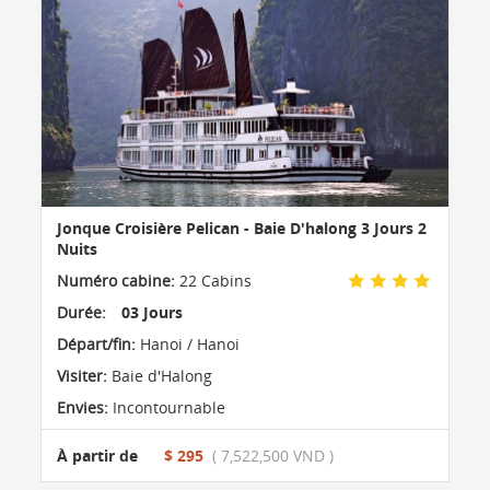
Jonque Croisière Pelican - Baie D'halong 3 Jours 2
Nuits
Numéro cabine:
22 Cabins
Durée:
03 Jours
Départ/fin:
Hanoi / Hanoi
Visiter:
Baie d'Halong
Envies:
Incontournable
À partir de
$ 295
( 7,522,500 VND )