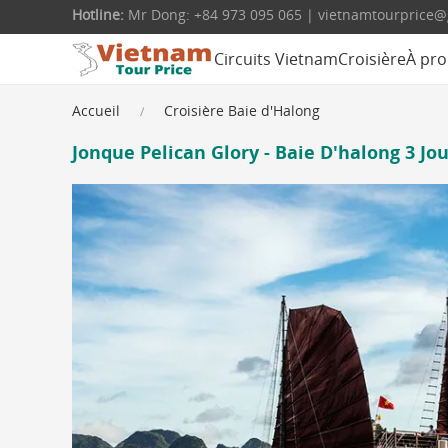
Hotline:
Mr Dong: +84 973 095 065 | vietnamtourprice
Circuits Vietnam
Croisière
À pro
Accueil
Croisière Baie d'Halong
Jonque Pelican Glory - Baie D'halong 3 Jou