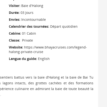
Visiter:
Baie d'Halong
Durée:
03 Jours
Envies:
Incontournable
Calendrier des tournées:
Départ quotidien
Cabine:
01 Cabin
Classe:
Private
Website:
https://www.bhayacruises.com/legend-
halong-private-cruise
Langue du guide:
English
ntiers battus vers la baie d’Halong et la baie de Bai Tu
 lagons intacts, des grottes cachées et des formations
xpérience culinaire en admirant la baie de toute beauté la
e.