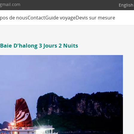
@gmail.com
English
pos de nous
Contact
Guide voyage
Devis sur mesure
Baie D'halong 3 Jours 2 Nuits