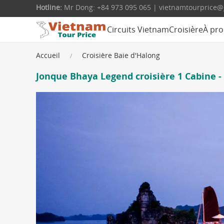
Hotline:
Mr Dong: +84 973 095 065 | vietnamtourprice
Circuits Vietnam
Croisière
À pro
Accueil
Croisière Baie d'Halong
Jonque Bhaya Legend croisière 1 Cabine - 