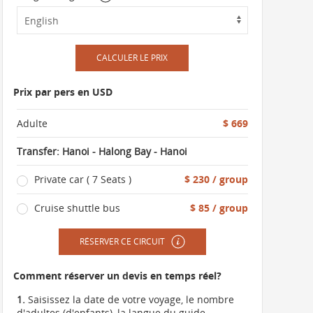
CALCULER LE PRIX
Prix par pers en USD
Adulte
$ 669
Transfer: Hanoi - Halong Bay - Hanoi
Private car ( 7 Seats )
$ 230 / group
Cruise shuttle bus
$ 85 / group
RÉSERVER CE CIRCUIT
Comment réserver un devis en temps réel?
1.
Saisissez la date de votre voyage, le nombre
d'adultes (d'enfants), la langue du guide