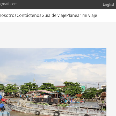
@gmail.com
English
nosotros
Contáctenos
Guía de viaje
Planear mi viaje