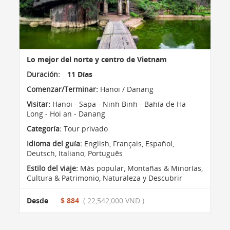
Lo mejor del norte y centro de Vietnam
Duración:
11 Días
Comenzar/Terminar:
Hanoi / Danang
Visitar:
Hanoi - Sapa - Ninh Binh - Bahía de Ha
Long - Hoi an - Danang
Categoría:
Tour privado
Idioma del guía:
English, Français, Español,
Deutsch, Italiano, Português
Estilo del viaje:
Más popular
,
Montañas & Minorías
,
Cultura & Patrimonio
,
Naturaleza y Descubrir
Desde
$ 884
( 22,542,000 VND )