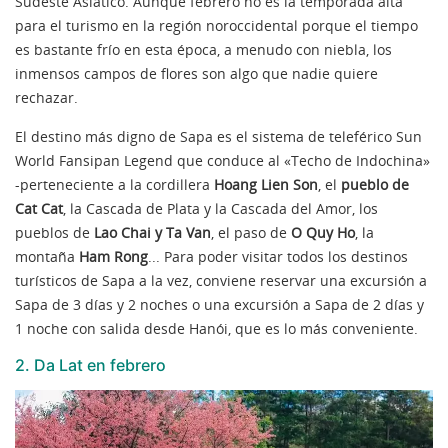
Sudeste Asiático. Aunque febrero no es la temporada alta
para el turismo en la región noroccidental porque el tiempo
es bastante frío en esta época, a menudo con niebla, los
inmensos campos de flores son algo que nadie quiere
rechazar.
El destino más digno de Sapa es el sistema de teleférico Sun
World Fansipan Legend que conduce al «Techo de Indochina»
-perteneciente a la cordillera
Hoang Lien Son
, el
pueblo de
Cat Cat
, la Cascada de Plata y la Cascada del Amor, los
pueblos de
Lao Chai y Ta Van
, el paso de
O Quy Ho
, la
montaña
Ham Rong
... Para poder visitar todos los destinos
turísticos de Sapa a la vez, conviene reservar una excursión a
Sapa de 3 días y 2 noches o una excursión a Sapa de 2 días y
1 noche con salida desde Hanói, que es lo más conveniente.
2. Da Lat en febrero