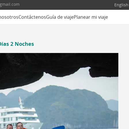
@gmail.com
English
nosotros
Contáctenos
Guía de viaje
Planear mi viaje
Días 2 Noches