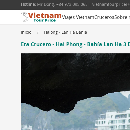
Hotline:
Mr Dong: +84 973 095 065 | vietnamtourprice
Viajes Vietnam
Cruceros
Sobre 
Inicio
Halong - Lan Ha Bahía
Era Crucero - Hai Phong - Bahía Lan Ha 3 