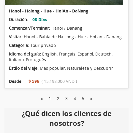
Hanoi - Halong - Hue - HoiAn - DaNang
Duración:
08 Días
Comenzar/Terminar:
Hanoi / Danang
Visitar:
Hanoi - Bahía de Ha Long - Hue - Hoi an - Danang
Categoría:
Tour privado
Idioma del guía:
English, Français, Español, Deutsch,
Italiano, Português
Estilo del viaje:
Más popular
,
Naturaleza y Descubrir
Desde
$ 596
( 15,198,000 VND )
«
1
2
3
4
5
»
¿Qué dicen los clientes de
nosotros?